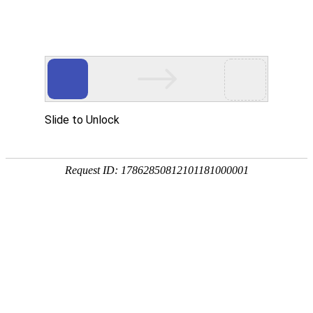
欢迎您访问上海德光里泰恒峰国际官网有限公司网站
专业无损检测仪器供应商
匠心工艺 ● 质优价廉 ● 定制批发
网站首页
公司简介
产品中心
联系我们
快速导航

公司简介