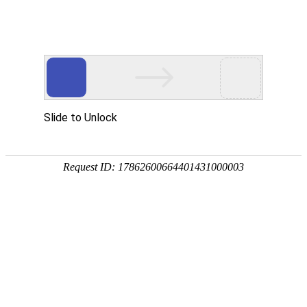
欢迎您访问上海德光里泰恒峰国际官网有限公司网站
专业无损检测仪器供应商
匠心工艺 ● 质优价廉 ● 定制批发
网站首页
公司简介
产品中心
相关知识
新闻资讯

相关知识
德