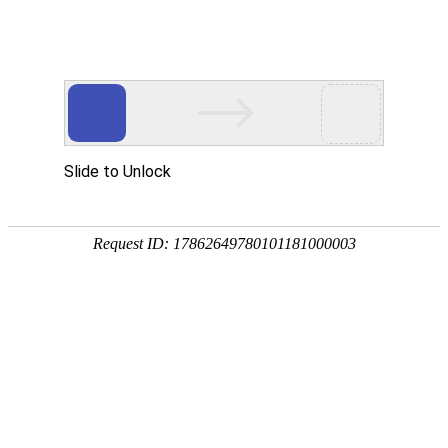
欢迎您访问上海德光里泰恒峰国际官网有限公司网站
专业无损检测仪器供应商
匠心工艺 ● 质优价廉 ● 定制批发
网站首页
公司简介
产品中心
新闻动态
新闻资讯

相关知识